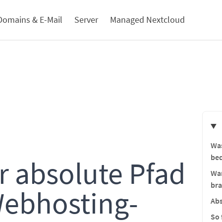
Domains & E-Mail
Server
Managed Nextcloud
Was
be
r absolute Pfad
Wan
br
ebhosting-
Abs
So 