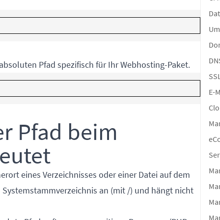
Da
Um
Do
DN
absoluten Pfad spezifisch für Ihr Webhosting-Paket.
SS
E-M
Clo
er Pfad beim
Ma
eC
eutet
Ser
Man
erort eines Verzeichnisses oder einer Datei auf dem
Ma
m Systemstammverzeichnis an (mit /) und hängt nicht
Man
Ma