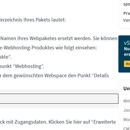
spe
Pra
rzeichnis Ihres Pakets lautet:
Ver
 Namen Ihres Webpaketes ersetzt werden. Sie können
de-Webhosting-Produktes wie folgt einsehen:
kte”.
punkt “Webhosting”.
er dem gewünschten Webspace den Punkt “Details
Un
We
Joo
Wor
ck mit Zugangsdaten. Klicken Sie hier auf “Erweiterte
CM