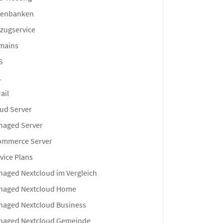
tenbanken
zugservice
mains
S
L
ail
ud Server
naged Server
ommerce Server
vice Plans
aged Nextcloud im Vergleich
naged Nextcloud Home
aged Nextcloud Business
naged Nextcloud Gemeinde