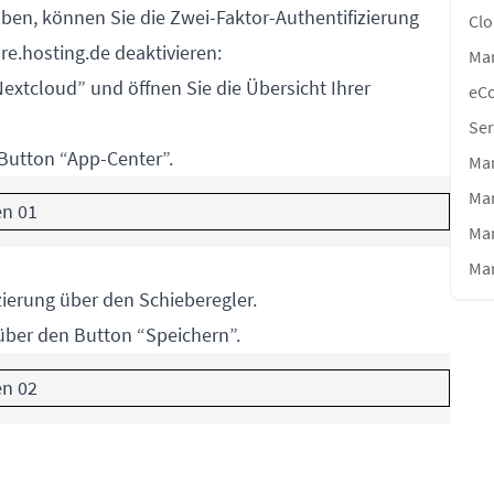
ben, können Sie die Zwei-Faktor-Authentifizierung
Clo
ure.hosting.de
deaktivieren:
Ma
tcloud” und öffnen Sie die Übersicht Ihrer
eC
Ser
 Button “App-Center”.
Man
Ma
Man
Ma
zierung über den Schieberegler.
über den Button “Speichern”.