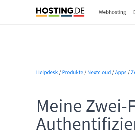
Webhosting
Helpdesk
/
Produkte
/
Nextcloud
/
Apps
/
Z
Meine Zwei-F
Authentifizi