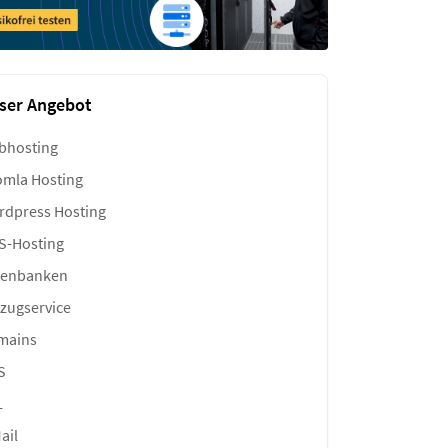
ser Angebot
bhosting
mla Hosting
dpress Hosting
S-Hosting
tenbanken
zugservice
mains
S
L
ail