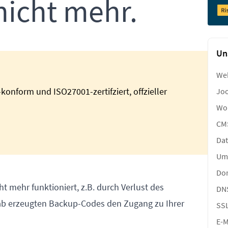
nicht mehr.
Un
We
onform und ISO27001-zertifziert, offzieller
Joo
Wor
CM
Da
Um
Do
t mehr funktioniert, z.B. durch Verlust des
DN
rab erzeugten Backup-Codes den Zugang zu Ihrer
SS
E-M