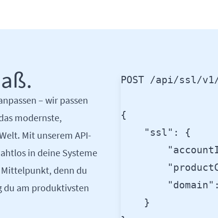
Maß.
POST /api/ssl/v1/
 anpassen – wir passen
{

h das modernste,
    "ssl": {

 Welt. Mit unserem API-
        "accountI
nahtlos in deine Systeme
        "productC
 Mittelpunkt, denn du
        "domain":
g du am produktivsten
    }
