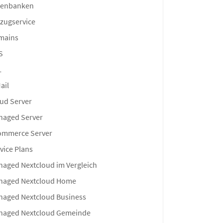
tenbanken
zugservice
mains
S
L
ail
ud Server
naged Server
ommerce Server
vice Plans
aged Nextcloud im Vergleich
naged Nextcloud Home
aged Nextcloud Business
naged Nextcloud Gemeinde