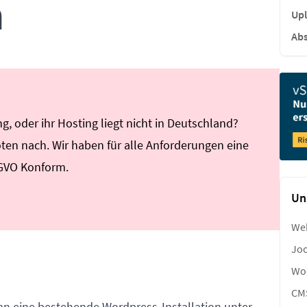
n
Upl
Abs
, oder ihr Hosting liegt nicht in Deutschland?
en nach. Wir haben für alle Anforderungen eine
SGVO Konform.
Un
We
Joo
Wor
CM
man eine bestehende Wordpress-Installation unter