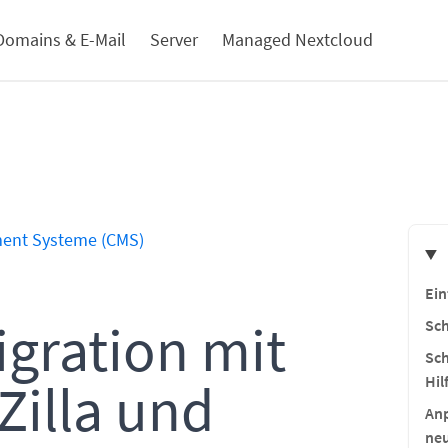
Domains & E-Mail
Server
Managed Nextcloud
ent Systeme (CMS)
Ei
gration mit
Sch
Sch
Hi
eZilla und
Anp
ne