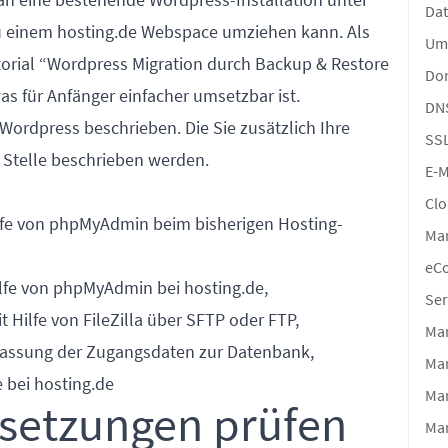
Da
einem hosting.de Webspace umziehen kann. Als
Um
orial “
Wordpress Migration durch Backup & Restore
Do
as für Anfänger einfacher umsetzbar ist.
DN
Wordpress beschrieben. Die Sie zusätzlich Ihre
SS
Stelle beschrieben werden.
E-M
Clo
lfe von phpMyAdmin beim bisherigen Hosting-
Ma
eC
lfe von phpMyAdmin bei hosting.de,
Ser
Hilfe von FileZilla über SFTP oder FTP,
Man
npassung der Zugangsdaten zur Datenbank,
Ma
bei hosting.de
Man
ssetzungen prüfen
Ma