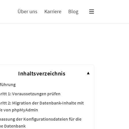
Über uns
Karriere
Blog
Inhaltsverzeichnis
▾
nführung
ritt 1: Voraussetzungen prüfen
ritt 2: Migration der Datenbank-Inhalte mit
lfe von phpMyAdmin
assung der Konfigurationsdateien für die
ue Datenbank