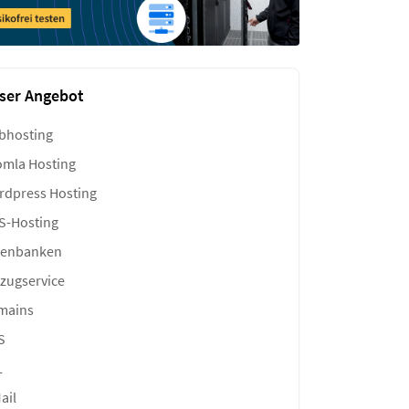
ser Angebot
bhosting
mla Hosting
dpress Hosting
S-Hosting
tenbanken
zugservice
mains
S
L
ail