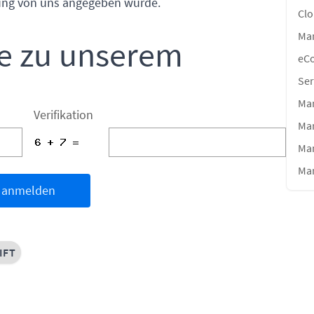
ung von uns angegeben wurde.
Clo
Ma
e zu unserem
eC
Ser
Man
Verifikation
Ma
Man
Ma
anmelden
IFT