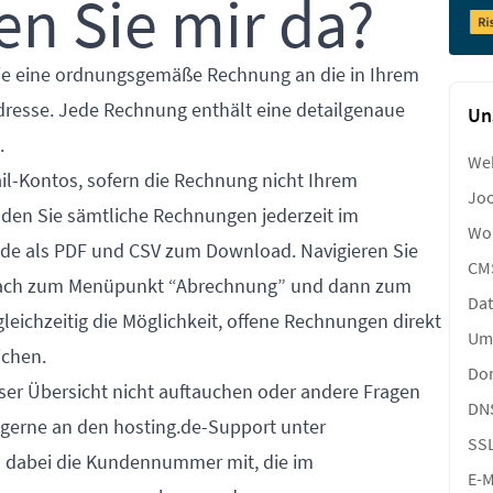
n Sie mir da?
Sie eine ordnungsgemäße Rechnung an die in Ihrem
resse. Jede Rechnung enthält eine detailgenaue
Un
.
We
il-Kontos, sofern die Rechnung nicht Ihrem
Joo
inden Sie sämtliche Rechnungen jederzeit im
Wor
.de
als PDF und CSV zum Download. Navigieren Sie
CM
fach zum Menüpunkt “Abrechnung” und dann zum
Da
eichzeitig die Möglichkeit, offene Rechnungen direkt
Um
ichen.
Do
ser Übersicht nicht auftauchen oder andere Fragen
DN
 gerne an den hosting.de-Support unter
SS
uns dabei die Kundennummer mit, die im
E-M