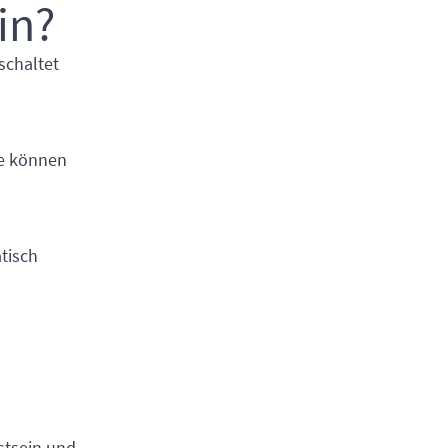
in?
schaltet
ie können
atisch
stsein und