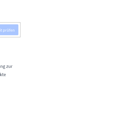
it prüfen
ung zur
kte