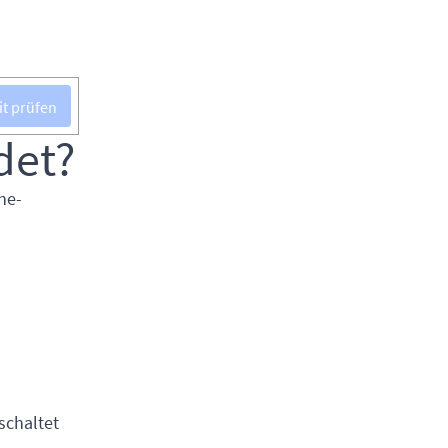
it prüfen
det?
ne-
schaltet