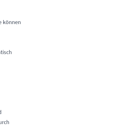
ie können
atisch
d
urch