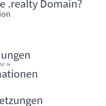
e .realty Domain?
ion
dungen
y): Ja
mationen
setzungen