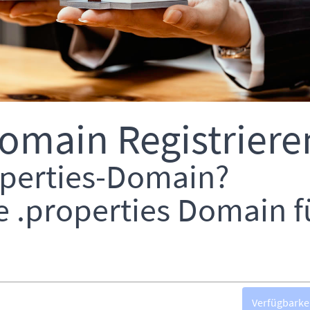
Domain Registriere
roperties-Domain?
e .properties Domain f
Verfügbarke