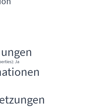
ion
dungen
erties): Ja
mationen
setzungen