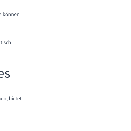
ie können
atisch
es
en, bietet