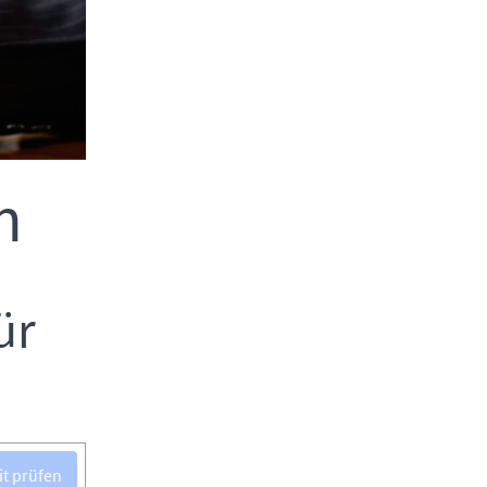
n
ür
it prüfen