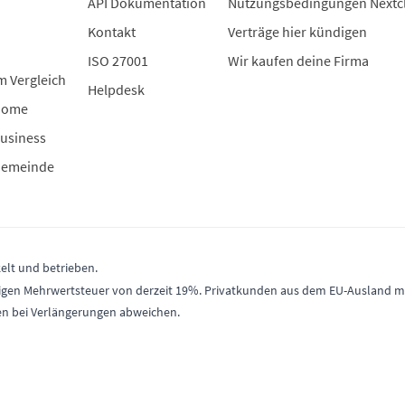
API Dokumentation
Nutzungsbedingungen Nextc
Kontakt
Verträge hier kündigen
ISO 27001
Wir kaufen deine Firma
m Vergleich
Helpdesk
Home
usiness
Gemeinde
elt und betrieben.
gültigen Mehrwertsteuer von derzeit 19%. Privatkunden aus dem EU-Ausland
en bei Verlängerungen abweichen.