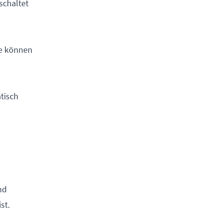
schaltet
ie können
atisch
nd
st.