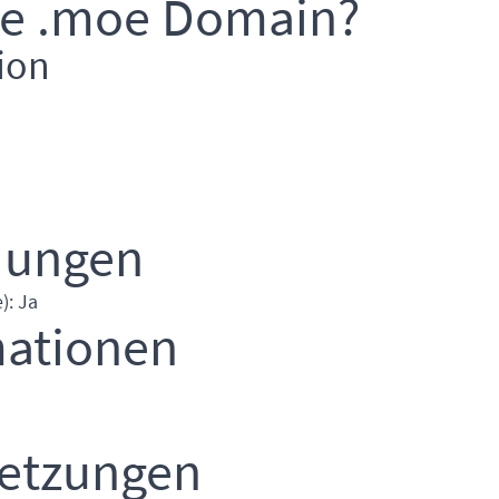
ie .moe Domain?
ion
dungen
): Ja
mationen
setzungen