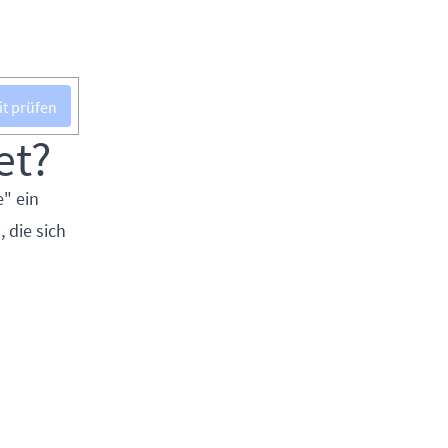
it prüfen
et?
" ein
, die sich