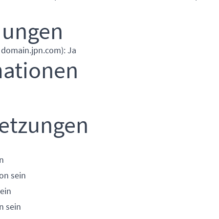
dungen
. domain.jpn.com): Ja
mationen
setzungen
n
on sein
ein
n sein