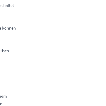
schaltet
ie können
atisch
inem
en