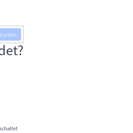
it prüfen
det?
schaltet