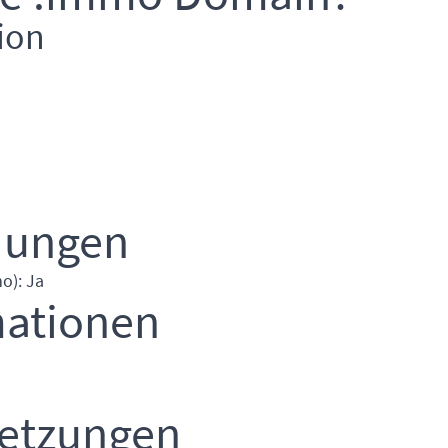
ion
dungen
o): Ja
mationen
setzungen