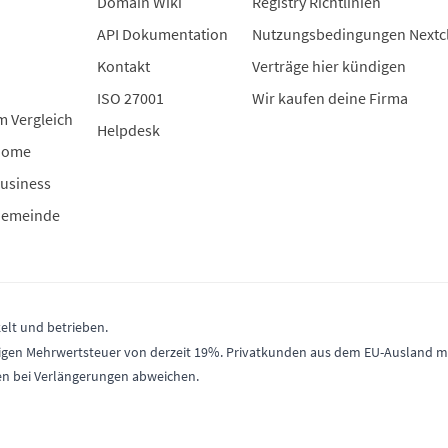
Domain Wiki
Registry Richtlinien
API Dokumentation
Nutzungsbedingungen Nextc
Kontakt
Verträge hier kündigen
ISO 27001
Wir kaufen deine Firma
m Vergleich
Helpdesk
Home
usiness
Gemeinde
elt und betrieben.
gültigen Mehrwertsteuer von derzeit 19%. Privatkunden aus dem EU-Ausland
en bei Verlängerungen abweichen.