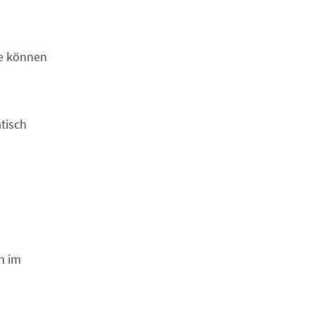
ie können
atisch
n im