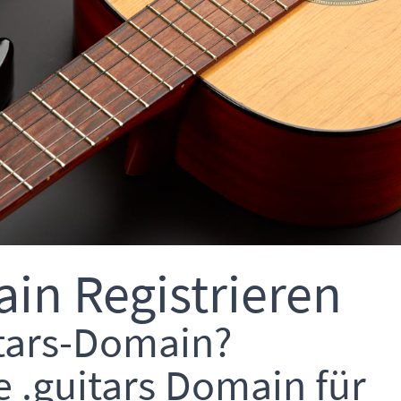
ain Registrieren
itars-Domain?
e .guitars Domain für