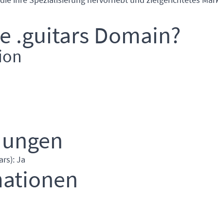
ie .guitars Domain?
ion
dungen
rs): Ja
mationen