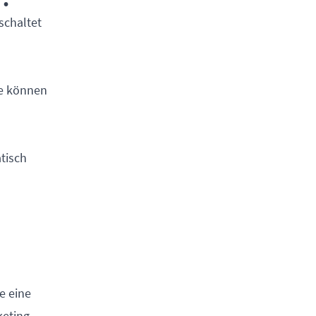
schaltet
ie können
atisch
e eine
keting