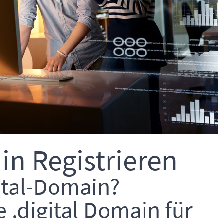
in Registrieren
gital-Domain?
e .digital Domain für