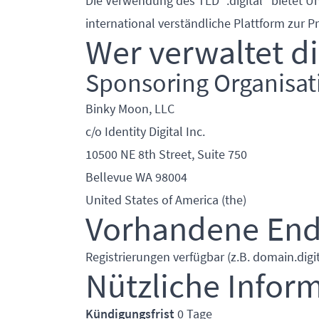
Die Verwendung des TLD ".digital" bietet 
international verständliche Plattform zur P
Wer verwaltet di
Sponsoring Organisat
Binky Moon, LLC
c/o Identity Digital Inc.
10500 NE 8th Street, Suite 750
Bellevue WA 98004
United States of America (the)
Vorhandene En
Registrierungen verfügbar (z.B. domain.digit
Nützliche Infor
Kündigungsfrist
0 Tage