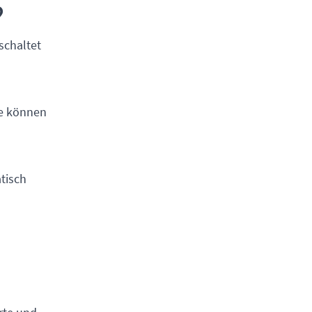
?
schaltet
ie können
atisch