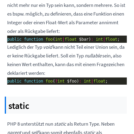
nicht mehr nur ein Typ sein kann, sondern mehrere. So ist
es bspw. möglich, zu definieren, dass eine Funktion einen
Integer oder einen Float-Wert als Parameter annimmt
oder als Rückgabe liefert:
public
function
foo
(
int
|
float
 $bar)
:
int
|
float
Lediglich der Typ
void
kann nicht Teil einer Union sein, da
er keine Rückgabe liefert. Soll ein Typ
nullable
sein, also
keinen Wert enthalten, kann das mit einem Fragezeichen
deklariert werden:
public
function
foo
(
?
int
 $foo)
:
int
|
float
static
PHP 8 unterstützt nun
static
als Return Type. Neben
parent
und
self
kann somit ebenfalls
static
als