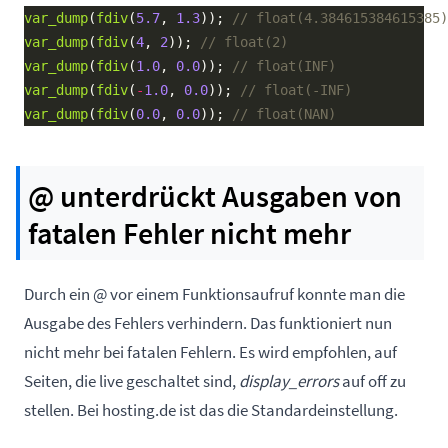
var_dump
(
fdiv
(
5.7
, 
1.3
)); 
var_dump
(
fdiv
(
4
, 
2
)); 
var_dump
(
fdiv
(
1.0
, 
0.0
)); 
var_dump
(
fdiv
(
-
1.0
, 
0.0
)); 
var_dump
(
fdiv
(
0.0
, 
0.0
)); 
@ unterdrückt Ausgaben von
fatalen Fehler nicht mehr
Durch ein @ vor einem Funktionsaufruf konnte man die
Ausgabe des Fehlers verhindern. Das funktioniert nun
nicht mehr bei fatalen Fehlern. Es wird empfohlen, auf
Seiten, die live geschaltet sind,
display_errors
auf off zu
stellen. Bei hosting.de ist das die Standardeinstellung.