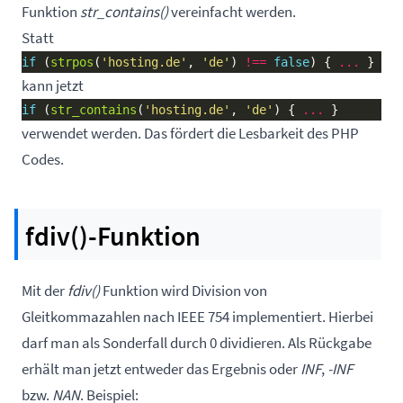
Funktion
str_contains()
vereinfacht werden.
Statt
if
 (
strpos
(
'hosting.de'
, 
'de'
) 
!==
false
) { 
...
kann jetzt
if
 (
str_contains
(
'hosting.de'
, 
'de'
) { 
...
verwendet werden. Das fördert die Lesbarkeit des PHP
Codes.
fdiv()-Funktion
Mit der
fdiv()
Funktion wird Division von
Gleitkommazahlen nach IEEE 754 implementiert. Hierbei
darf man als Sonderfall durch 0 dividieren. Als Rückgabe
erhält man jetzt entweder das Ergebnis oder
INF
,
-INF
bzw.
NAN
. Beispiel: