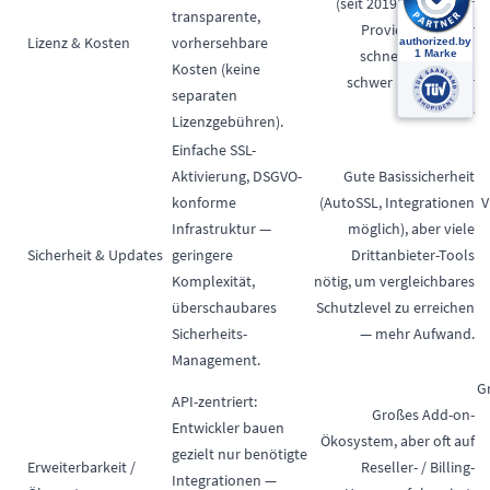
(seit 2019) — kann für
transparente,
Provider/Reseller
Lizenz & Kosten
vorhersehbare
schnell teuer und
Kosten (keine
schwer kalkulierbar
separaten
werden.
Lizenzgebühren).
Einfache SSL-
Aktivierung, DSGVO-
Gute Basissicherheit
konforme
(AutoSSL, Integrationen
V
Infrastruktur —
möglich), aber viele
Sicherheit & Updates
geringere
Drittanbieter-Tools
Komplexität,
nötig, um vergleichbares
überschaubares
Schutzlevel zu erreichen
Sicherheits-
— mehr Aufwand.
Management.
G
API-zentriert:
Großes Add-on-
Entwickler bauen
Ökosystem, aber oft auf
gezielt nur benötigte
Erweiterbarkeit /
Reseller- / Billing-
Integrationen —