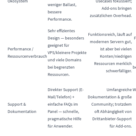
Ökosystem
Usecases fokussiert;
weniger Ballast,
Add-ons bringen
bessere
zusätzlichen Overhead.
Performance.
Sehr effizientes
Funktionsreich, läuft auf
Design — besonders
F
modernen Servern gut,
geeignet für
Performance /
ist aber bei vielen
VPS/kleinere Projekte
Ressourcenverbrauch
Konten/niedrigen
und viele Domains
Ressourcen merklich
bei begrenzten
b
schwerfälliger.
Ressourcen.
Direkter Support (E-
Umfangreiche
W
Mail/Telefon) +
Dokumentation & große
Support &
einfache FAQs im
Community; trotzdem
Dokumentation
Panel — schnelle,
oft Abhängigkeit von
pragmatische Hilfe
Drittanbieter-Support
für Anwender.
für Add-ons.