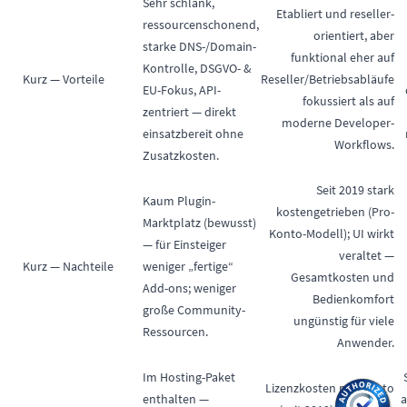
Sehr schlank,
Etabliert und reseller-
ressourcenschonend,
orientiert, aber
starke DNS-/Domain-
funktional eher auf
Kontrolle, DSGVO- &
Kurz — Vorteile
Reseller/Betriebsabläufe
EU-Fokus, API-
fokussiert als auf
zentriert — direkt
moderne Developer-
einsatzbereit ohne
Workflows.
Zusatzkosten.
Seit 2019 stark
Kaum Plugin-
kostengetrieben (Pro-
Marktplatz (bewusst)
Konto-Modell); UI wirkt
— für Einsteiger
veraltet —
Kurz — Nachteile
weniger „fertige“
Gesamtkosten und
Add-ons; weniger
Bedienkomfort
große Community-
ungünstig für viele
Ressourcen.
Anwender.
Im Hosting-Paket
Lizenzkosten pro Konto
enthalten —
a