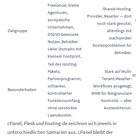
Freelancer, kleine
Shared-Hosting-
Agenturen,
Provider, Reseller — dort
europäische
noch stark genutzt,
Unternehmen,
Zielgruppe
allerdings mit
DSGVO-bewusste
wachsenden
Nutzer, Betreiber
Kostenproblemen für
vieler Domains mit
Betreiber.
kleinem Footprint.
Teil des Hosting-
Pakets;
Stark auf Multi-
e
Partnerprogramm;
Tenant/Reseller-
schlanker,
Workflows ausgelegt;
Besonderheiten
kontrollierter
WHM für feingranulare
Funktionsumfang
Kontrolle — aber
ohne versteckte
kostenintensiv.
Lizenzkosten.
cPanel, Plesk und hosting.de zeichnen sich jeweils in
unterschiedlichen Szenarien aus. cPanel bleibt der